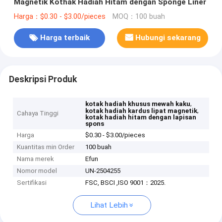
Magnetik Kothak Hadiah Hitam dengan Sponge Liner
Harga：$0.30 - $3.00/pieces
MOQ：100 buah
Harga terbaik
Hubungi sekarang
Deskripsi Produk
,
kotak hadiah khusus mewah kaku
,
kotak hadiah kardus lipat magnetik
Cahaya Tinggi
kotak hadiah hitam dengan lapisan
spons
Harga
$0.30 - $3.00/pieces
Kuantitas min Order
100 buah
Nama merek
Efun
Nomor model
UN-2504255
Sertifikasi
FSC, BSCI ,ISO 9001：2025.
Lihat Lebih