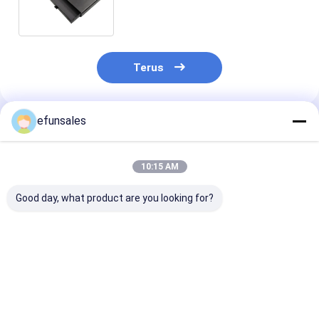
Sponge Liner
Terus
efunsales
Rekomendasi Produk
10:15 AM
Good day, what product are you looking for?
Luxury Custom Logo
Harga Pabrik
Kotak Laci Sli
Small Drawer Box
Custom ramah
Kecil CMYK
Cardboard Jewelry
lingkungan persegi
Packaging Box
panjang Sliding
Sliding Drawer Paper
Drawer Packaging
Harga terbaik
Harga terbaik
Harga terb