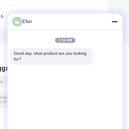
6
7
8
9
10
>>
>|
Efun
3:16 AM
Good day, what product are you looking 
for?
ggalkan pesan