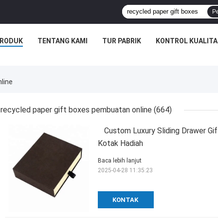
P
RODUK
TENTANG KAMI
TUR PABRIK
KONTROL KUALITA
line
recycled paper gift boxes pembuatan online
(664)
Custom Luxury Sliding Drawer G
Kotak Hadiah
Baca lebih lanjut
2025-04-28 11:35:23
KONTAK