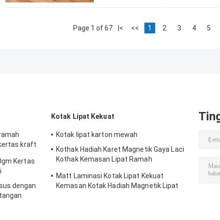
Page 1 of 67
|<
<<
1
2
3
4
5
Tin
Kotak Lipat Kekuat
 ramah
Kotak lipat karton mewah
kertas kraft
Kothak Hadiah Karet Magnetik Gaya Laci
Kothak Kemasan Lipat Ramah
00gm Kertas
Lingkungan
i
Matt Laminasi Kotak Lipat Kekuat
sus dengan
Kemasan Kotak Hadiah Magnetik Lipat
tangan
Kekuat