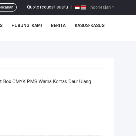
Quote request suatu
|
Indonesian
encarian
S
HUBUNGI KAMI
BERITA
KASUS-KASUS
ift Box CMYK PMS Warna Kertas Daur Ulang