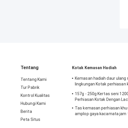
Tentang
Kotak Kemasan Hadiah
Kemasan hadiah daur ulang
Tentang Kami
lingkungan Kotak perhiasan 
Tur Pabrik
hitam cokelat
157g - 250g Kertas seni 12
Kontrol Kualitas
Perhiasan Kotak Dengan Lac
Hubungi Kami
Tas kemasan perhiasan khu
Berita
amplop gaya kacamata jam 
Peta Situs
industri