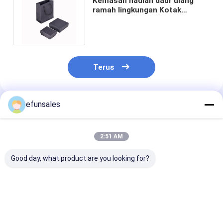
Kemasan hadiah daur ulang
ramah lingkungan Kotak
perhiasan kertas kraft hitam
cokelat
Terus
efunsales
Rekomendasi Produk
2:51 AM
Good day, what product are you looking for?
Kothak kemasan
Eco-Friendly Custom
Jar lilin khusu
magnetik kecil yang
Kids Toy Gift Box
dengan tutup 