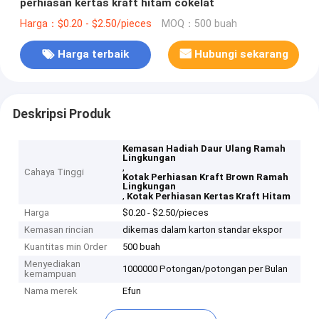
perhiasan kertas kraft hitam cokelat
Harga：$0.20 - $2.50/pieces
MOQ：500 buah
Harga terbaik
Hubungi sekarang
Deskripsi Produk
Kemasan Hadiah Daur Ulang Ramah
Lingkungan
,
Cahaya Tinggi
Kotak Perhiasan Kraft Brown Ramah
Lingkungan
,
Kotak Perhiasan Kertas Kraft Hitam
Harga
$0.20 - $2.50/pieces
Kemasan rincian
dikemas dalam karton standar ekspor
Kuantitas min Order
500 buah
Menyediakan
1000000 Potongan/potongan per Bulan
kemampuan
Nama merek
Efun