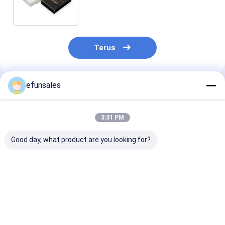
Custom Matches Box
Terus
efunsales
Rekomendasi Produk
3:31 PM
Good day, what product are you looking for?
Luxury Custom Logo
Harga Pabrik
Kotak Laci Sli
Small Drawer Box
Custom ramah
Kecil CMYK
Cardboard Jewelry
lingkungan persegi
Packaging Box
panjang Sliding
Sliding Drawer Paper
Drawer Packaging
Harga terbaik
Harga terbaik
Harga terb