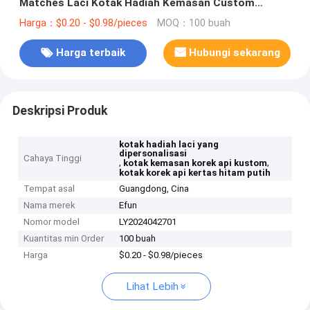
Matches Laci Kotak Hadiah Kemasan Custom
Matches Box
Harga：$0.20 - $0.98/pieces
MOQ：100 buah
Harga terbaik
Hubungi sekarang
Deskripsi Produk
kotak hadiah laci yang
dipersonalisasi
Cahaya Tinggi
,
,
kotak kemasan korek api kustom
kotak korek api kertas hitam putih
Tempat asal
Guangdong, Cina
Nama merek
Efun
Nomor model
LY2024042701
Kuantitas min Order
100 buah
Harga
$0.20 - $0.98/pieces
Lihat Lebih