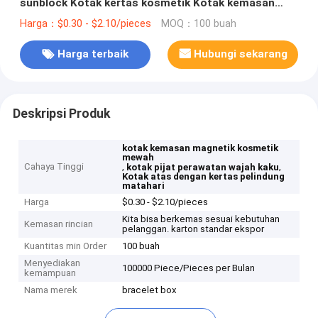
sunblock Kotak kertas kosmetik Kotak kemasan
magnetik
Harga：$0.30 - $2.10/pieces
MOQ：100 buah
Harga terbaik
Hubungi sekarang
Deskripsi Produk
kotak kemasan magnetik kosmetik
mewah
Cahaya Tinggi
,
,
kotak pijat perawatan wajah kaku
Kotak atas dengan kertas pelindung
matahari
Harga
$0.30 - $2.10/pieces
Kita bisa berkemas sesuai kebutuhan
Kemasan rincian
pelanggan. karton standar ekspor
Kuantitas min Order
100 buah
Menyediakan
100000 Piece/Pieces per Bulan
kemampuan
Nama merek
bracelet box