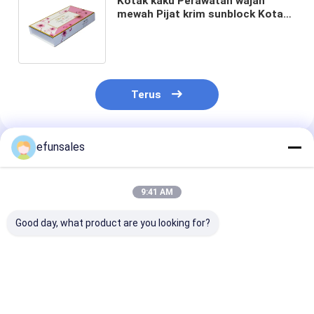
Kotak kaku Perawatan wajah
mewah Pijat krim sunblock Kotak
kertas kosmetik Kotak kemasan
magnetik
Terus
efunsales
Rekomendasi Produk
9:41 AM
Good day, what product are you looking for?
Kothak Kertas Cetak
Kotak Kemasan
Custom Logo L
untuk Elektronik
Boneka Kustom
Kartu Kertas T