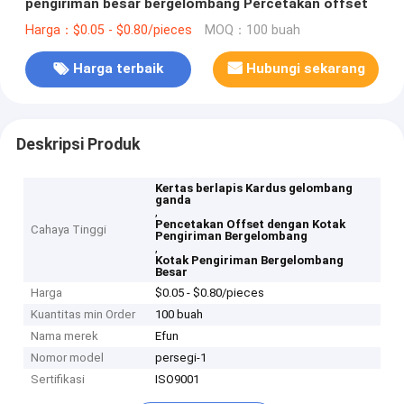
pengiriman besar bergelombang Percetakan offset
Harga：$0.05 - $0.80/pieces
MOQ：100 buah
Harga terbaik
Hubungi sekarang
Deskripsi Produk
Kertas berlapis Kardus gelombang
ganda
,
Pencetakan Offset dengan Kotak
Cahaya Tinggi
Pengiriman Bergelombang
,
Kotak Pengiriman Bergelombang
Besar
Harga
$0.05 - $0.80/pieces
Kuantitas min Order
100 buah
Nama merek
Efun
Nomor model
persegi-1
Sertifikasi
ISO9001