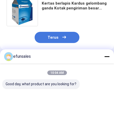
Kertas berlapis Kardus gelombang
ganda Kotak pengiriman besar
bergelombang Percetakan offset
Terus
efunsales
Rekomendasi Produk
10:04 AM
Good day, what product are you looking for?
Kothak Kertas Cetak
Kotak Kemasan
Custom Logo L
untuk Elektronik
Boneka Kustom
Kartu Kertas T