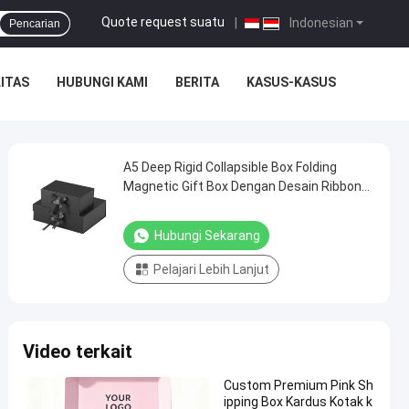
Quote request suatu
|
Indonesian
Pencarian
ITAS
HUBUNGI KAMI
BERITA
KASUS-KASUS
A5 Deep Rigid Collapsible Box Folding
Magnetic Gift Box Dengan Desain Ribbon
Bow Tie
Hubungi Sekarang
Pelajari Lebih Lanjut
Video terkait
Custom Premium Pink Sh
ipping Box Kardus Kotak k