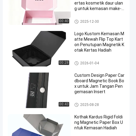
ertas kosmetik daur ulan
g untuk kemasan make-u
p
Kotak Lipat Kekuat
00:40
2025-12-30
Logo Kustom Kemasan M
atte Mewah Flip Top Kart
on Penutupan Magnetik K
otak Kertas Hadiah
Kotak Kemasan Magnetik
00:28
2026-01-04
Custom Design Paper Car
dboard Magnetic Book Bo
x untuk Jam Tangan Pen
gemasan Insert
Kotak Kemasan Magnetik
00:43
2025-08-28
Kothak Kardus Rigid Foldi
ng Magnetic Paper Box U
ntuk Kemasan Hadiah