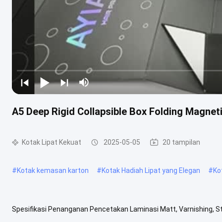
A5 Deep Rigid Collapsible Box Folding Magnet
Kotak Lipat Kekuat
2025-05-05
20 tampilan
#
Kotak kemasan karton
#
Kotak Hadiah Lipat yang Elegan
#
Ko
Spesifikasi Penanganan Pencetakan Laminasi Matt, Varnishing, St
Emas Pesenan khusus Terimalah. Fitur Tangan, Mewah, Kualitas Tin