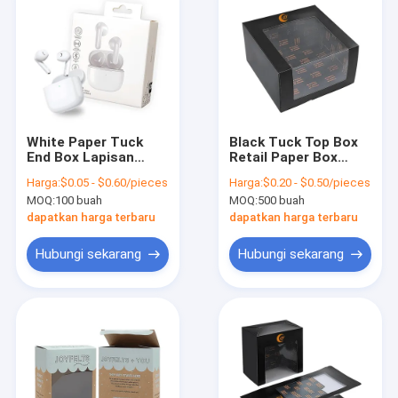
White Paper Tuck
Black Tuck Top Box
End Box Lapisan
Retail Paper Box
Headphone Earbud
Packaging Untuk
Harga:
$0.05 - $0.60/pieces
Harga:
$0.20 - $0.50/pieces
Earphone Box
Baseball Cap Dengan
MOQ:
100 buah
MOQ:
500 buah
Pengemasan
Jendela Tampilan
dapatkan harga terbaru
dapatkan harga terbaru
Hubungi sekarang
Hubungi sekarang
Rumah
Produk
Tentang Kami