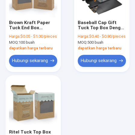
Tur Pabrik
Kontrol Kualitas
Brown Kraft Paper
Baseball Cap Gift
Tuck End Box
Tuck Top Box Dengan
Hubungi Kami
Packaging Dengan
Jendela PVC Jelas
Harga:
$0.05 - $1.00/pieces
Harga:
$0.40 - $0.80/pieces
Folder Jendela PVC
Dan Laminasi Glossy
MOQ:
100 buah
MOQ:
500 buah
yang Jelas
Berita
dapatkan harga terbaru
dapatkan harga terbaru
Kasus-kasus
Hubungi sekarang
Hubungi sekarang
Kotak Kemasan Hadiah
Kotak Kemasan Magnetik
Kotak Kemasan Laci
tutup dan kotak dasar
Ritel Tuck Top Box