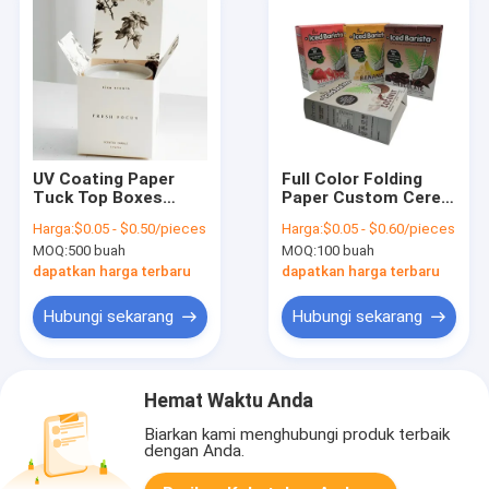
UV Coating Paper
Full Color Folding
Tuck Top Boxes
Paper Custom Cereal
Folding Square
Box Packaging
Harga:
$0.05 - $0.50/pieces
Harga:
$0.05 - $0.60/pieces
Scented Candle
Vanishing Printing
MOQ:
500 buah
MOQ:
100 buah
Storage Box
dapatkan harga terbaru
dapatkan harga terbaru
Hubungi sekarang
Hubungi sekarang
Hemat Waktu Anda
Biarkan kami menghubungi produk terbaik
dengan Anda.