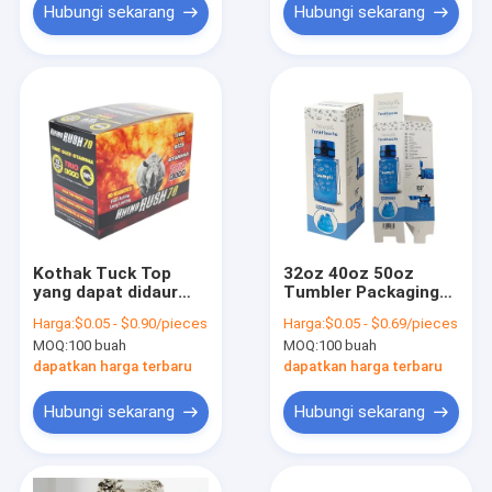
Hubungi sekarang
Hubungi sekarang
Kothak Tuck Top
32oz 40oz 50oz
yang dapat didaur
Tumbler Packaging
ulang Kothak karton
Box Custom
Harga:
$0.05 - $0.90/pieces
Harga:
$0.05 - $0.69/pieces
kertas kerutan
Kebalikan Tuck End
MOQ:
100 buah
MOQ:
100 buah
kerajinan
Box
dapatkan harga terbaru
dapatkan harga terbaru
Hubungi sekarang
Hubungi sekarang