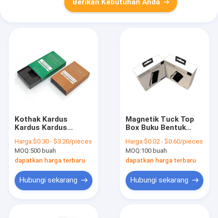
Berikan Kebutuhan Anda
Kothak Kardus
Magnetik Tuck Top
Kardus Kardus
Box Buku Bentuk
Kothak Kemasan
Kertas Elektronik Box
Harga:
$0.30 - $3.20/pieces
Harga:
$0.02 - $0.60/pieces
Sleeve Hard Paper
Kemasan
MOQ:
500 buah
MOQ:
100 buah
dapatkan harga terbaru
dapatkan harga terbaru
Hubungi sekarang
Hubungi sekarang