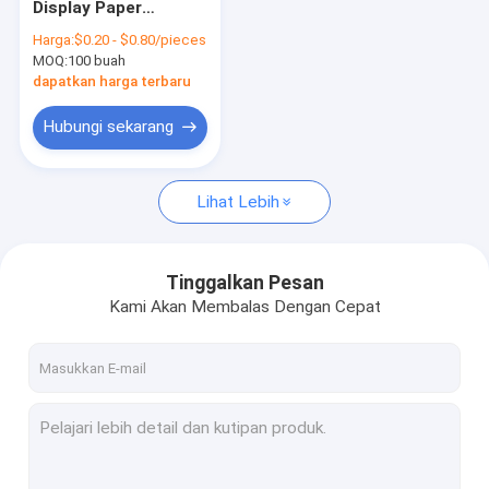
Display Paper
Kotak Lipat Kekuat
Dessert Box Untuk
Harga:
$0.20 - $0.80/pieces
Kue Cokelat Cookie
MOQ:
Kotak Kemasan Perhiasan
100 buah
Candy
dapatkan harga terbaru
Kotak Surat Kertas
Hubungi sekarang
Kotak Kemasan Kosmetik
Lihat Lebih
tas belanja kertas
Kotak kemasan tabung
Tinggalkan Pesan
Kami Akan Membalas Dengan Cepat