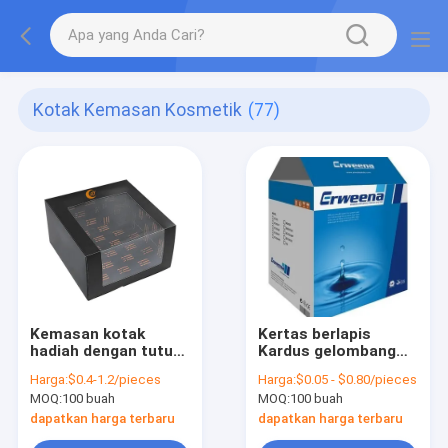
Kotak Kemasan Kosmetik
(77)
Kemasan kotak
Kertas berlapis
hadiah dengan tutup
Kardus gelombang
jendela
ganda Kotak
Harga:
$0.4-1.2/pieces
Harga:
$0.05 - $0.80/pieces
pengiriman besar
MOQ:
100 buah
MOQ:
100 buah
bergelombang
Percetakan offset
dapatkan harga terbaru
dapatkan harga terbaru