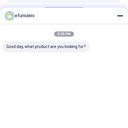
Terus
efunsales
5:35 PM
Kategori Kami
Good day, what product are you looking for?
Kotak Kemasan
Kotak Kemasan
Kotak Kemasan
Hadiah
Magnetik
Rumah
Tentang
Hubungi
Desktop
kita
kami
Site
Sitemap
Kebijakan Privasi