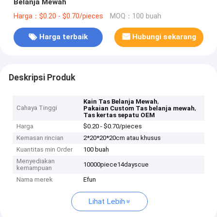
Belanja Mewah
Harga：$0.20 - $0.70/pieces
MOQ：100 buah
Harga terbaik
Hubungi sekarang
Deskripsi Produk
,
Kain Tas Belanja Mewah
Cahaya Tinggi
,
Pakaian Custom Tas belanja mewah
Tas kertas sepatu OEM
Harga
$0.20 - $0.70/pieces
Kemasan rincian
2*20*20*20cm atau khusus
Kuantitas min Order
100 buah
Menyediakan
10000piece14dayscue
kemampuan
Nama merek
Efun
Lihat Lebih