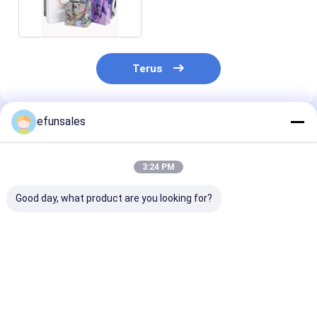
Belanja Mewah
Terus
efunsales
Rekomendasi Produk
3:24 PM
Good day, what product are you looking for?
OEM Desain
Logo Custom
Ukuran Kusto
Disesuaikan Mewah
Pakaian Belanjaan
Kantong Natal
Matte Gift Shopping
Pembungkusan
Cetak Kantong
Paper Bag Dengan
Hadiah Kantong
Hadiah Mewah
Logo Untuk Pakaian
kertas dengan tali
dengan Pegan
Harga terbaik
Harga terbaik
Harga terb