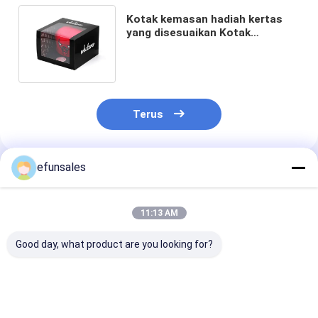
Kotak kemasan hadiah kertas
yang disesuaikan Kotak
kemasan topi bisbol yang ramah
lingkungan
Terus
efunsales
Rekomendasi Produk
11:13 AM
Good day, what product are you looking for?
Kothak kemasan
Eco-Friendly Custom
Jar lilin khusu