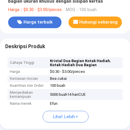
bagian ukuran khusus dengan sisipan kertas
Harga：$0.30 - $3.00/pieces
MOQ：100 buah
Harga terbaik
Hubungi sekarang
Deskripsi Produk
,
Kristal Dua Bagian Kotak Hadiah
Cahaya Tinggi
Kotak Hadiah Dua Bagian
Harga
$0.30 - $3.00/pieces
Kemasan rincian
Bea cukai
Kuantitas min Order
100 buah
Menyediakan
5000 buah14 hariCUE
kemampuan
Nama merek
Efun
Lihat Lebih