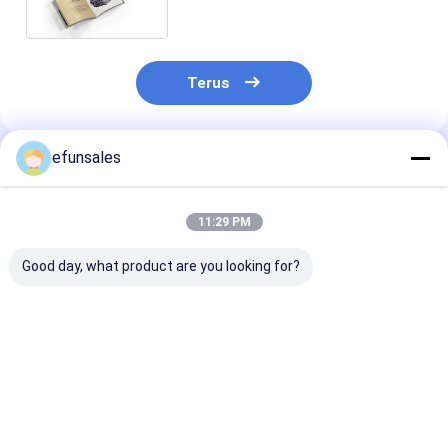
Terus
efunsales
Rekomendasi Produk
11:29 PM
Good day, what product are you looking for?
Kothak kemasan
Eco-Friendly Custom
Jar lilin khusu
magnetik kecil yang
Kids Toy Gift Box
dengan tutup 
disesuaikan untuk
Luxury Stiff
kotak hadiah 
kemasan botol
Cardboard Suitcase
kemasan dala
kosmetik dan parfum
Style dengan
CMYK/PANTO
Harga terbaik
Harga terbaik
Harga terb
pegangan logam
Printing