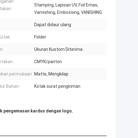
nganan
Stamping, Lapisan UV, Foil Emas,
takan:
Varnishing, Embossing, VANISHING
Dapat didaur ulang
Kotak:
Folder
n:
Ukuran Kustom Diterima
takan:
CMYK/panton
ikan permukaan:
Matte, Mengkilap
tur Bahan:
Kotak surat pengiriman
k pengemasan kardus dengan logo
,