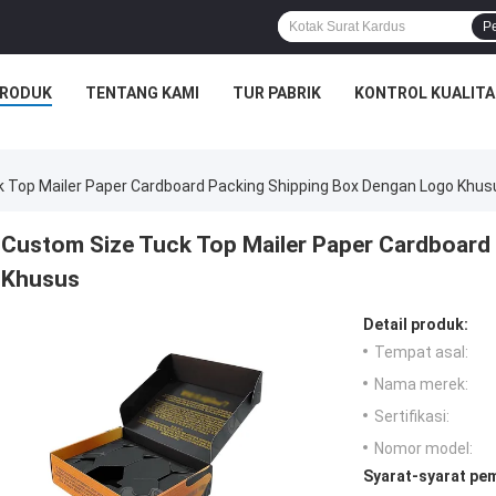
P
RODUK
TENTANG KAMI
TUR PABRIK
KONTROL KUALITA
 Top Mailer Paper Cardboard Packing Shipping Box Dengan Logo Khus
Custom Size Tuck Top Mailer Paper Cardboard
Khusus
Detail produk:
Tempat asal:
Nama merek:
Sertifikasi:
Nomor model:
Syarat-syarat pe