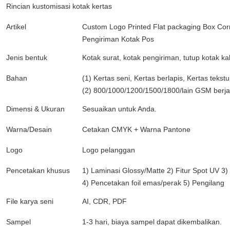
Rincian kustomisasi kotak kertas
Artikel
Custom Logo Printed Flat packaging Box Corr
Pengiriman Kotak Pos
Jenis bentuk
Kotak surat, kotak pengiriman, tutup kotak kak
Bahan
(1) Kertas seni, Kertas berlapis, Kertas tekst
(2) 800/1000/1200/1500/1800/lain GSM berj
Dimensi & Ukuran
Sesuaikan untuk Anda.
Warna/Desain
Cetakan CMYK + Warna Pantone
Logo
Logo pelanggan
Pencetakan khusus
1) Laminasi Glossy/Matte 2) Fitur Spot UV 
4) Pencetakan foil emas/perak 5) Pengilang
File karya seni
AI, CDR, PDF
Sampel
1-3 hari, biaya sampel dapat dikembalikan.