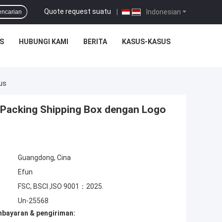
Quote request suatu
|
Indonesian
encarian
S
HUBUNGI KAMI
BERITA
KASUS-KASUS
us
 Packing Shipping Box dengan Logo
Guangdong, Cina
Efun
FSC, BSCI ,ISO 9001：2025.
Un-25568
mbayaran & pengiriman: