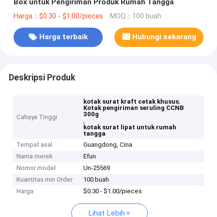
Box untuk Pengiriman Produk Rumah Tangga
Harga：$0.30 - $1.00/pieces
MOQ：100 buah
Harga terbaik
Hubungi sekarang
Deskripsi Produk
,
kotak surat kraft cetak khusus
Kotak pengiriman seruling CCNB
300g
Cahaya Tinggi
,
kotak surat lipat untuk rumah
tangga
Tempat asal
Guangdong, Cina
Nama merek
Efun
Nomor model
Un-25569
Kuantitas min Order
100 buah
Harga
$0.30 - $1.00/pieces
Lihat Lebih