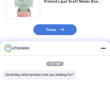
Printed Lipat Kraft Mailer Box
untuk Pengiriman Produk Rumah
Tangga
Terus
efunsales
Rekomendasi Produk
5:37 AM
Good day, what product are you looking for?
Kotak Sepatu Wanita
Kotak Pesawat
Kotak Kardus 
Mewah Kustom
Pengiriman yang
Kustom yang 
Dengan Logo
Dapat Didaur Ulang,
Dilipat dan Da