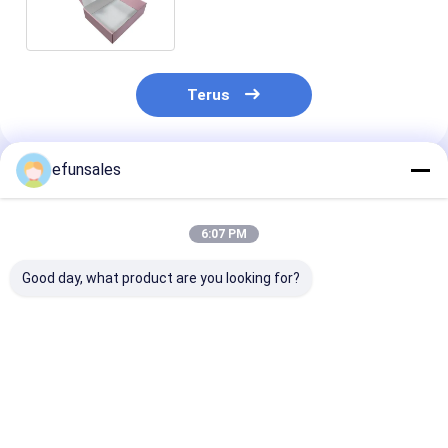
Preferensi
Terus
efunsales
Rekomendasi Produk
6:07 PM
Good day, what product are you looking for?
Kotak Sepatu Wanita
Kotak Pesawat
Kotak Kardus 
Mewah Kustom
Pengiriman yang
Kustom yang 
Dengan Logo
Dapat Didaur Ulang,
Dilipat dan Da
Kemasan Pos Ramah
Tahan, Kekuatan
Ulang untuk
Lingkungan Papan
Tinggi, Karton
Pengiriman da
Harga terbaik
Harga terbaik
Harga terb