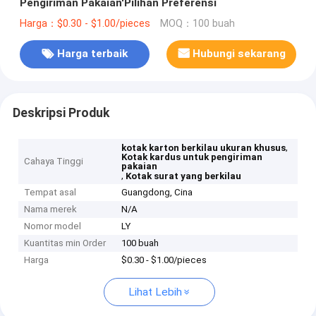
Pengiriman Pakaian'Pilihan Preferensi
Harga：$0.30 - $1.00/pieces
MOQ：100 buah
Harga terbaik
Hubungi sekarang
Deskripsi Produk
,
kotak karton berkilau ukuran khusus
Kotak kardus untuk pengiriman
Cahaya Tinggi
pakaian
,
Kotak surat yang berkilau
Tempat asal
Guangdong, Cina
Nama merek
N/A
Nomor model
LY
Kuantitas min Order
100 buah
Harga
$0.30 - $1.00/pieces
Lihat Lebih