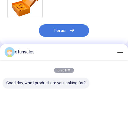
khusus diterima untuk kucing
anjing hewan peliharaan
Terus
efunsales
Rekomendasi Produk
5:36 PM
Good day, what product are you looking for?
Kotak Sepatu Wanita
Kotak Pesawat
Kotak Kardus 
Mewah Kustom
Pengiriman yang
Kustom yang 
Dengan Logo
Dapat Didaur Ulang,
Dilipat dan Da
Kemasan Pos Ramah
Tahan, Kekuatan
Ulang untuk