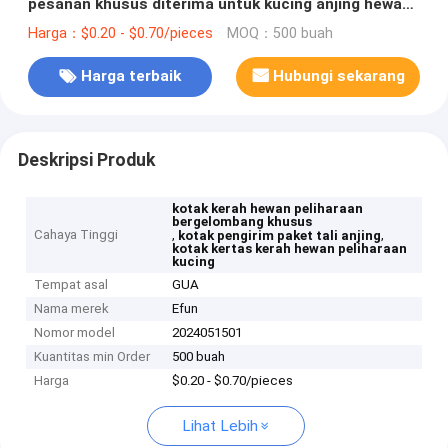
pesanan khusus diterima untuk kucing anjing hewan
peliharaan
Harga：$0.20 - $0.70/pieces
MOQ：500 buah
Harga terbaik
Hubungi sekarang
Deskripsi Produk
kotak kerah hewan peliharaan
bergelombang khusus
Cahaya Tinggi
,
,
kotak pengirim paket tali anjing
kotak kertas kerah hewan peliharaan
kucing
Tempat asal
GUA
Nama merek
Efun
Nomor model
2024051501
Kuantitas min Order
500 buah
Harga
$0.20 - $0.70/pieces
Lihat Lebih